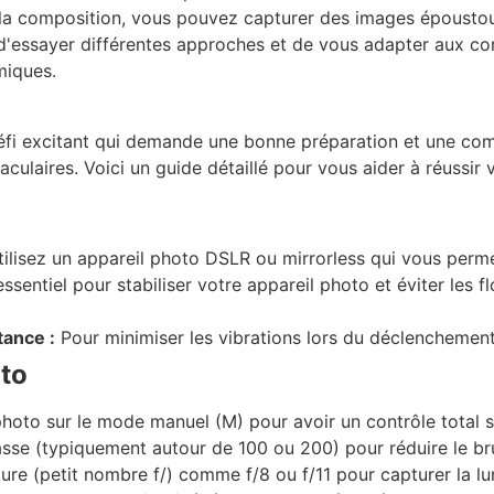
la composition, vous pouvez capturer des images époustouf
 d'essayer différentes approches et de vous adapter aux co
miques.
 défi excitant qui demande une bonne préparation et une co
ulaires. Voici un guide détaillé pour vous aider à réussir v
ilisez un appareil photo DSLR ou mirrorless qui vous perme
ssentiel pour stabiliser votre appareil photo et éviter les 
ance :
Pour minimiser les vibrations lors du déclenchement 
oto
hoto sur le mode manuel (M) pour avoir un contrôle total s
asse (typiquement autour de 100 ou 200) pour réduire le b
re (petit nombre f/) comme f/8 ou f/11 pour capturer la lumi