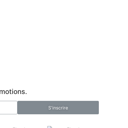
omotions.
S'inscrire